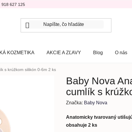
1 918 627 125
KÁ KOZMETIKA
AKCIE A ZĽAVY
Blog
O nás
ík s krúžkom silikón 0-6m 2 ks
Baby Nova Ana
cumlík s krúžk
Značka:
Baby Nova
Anatomicky tvarovaný utišuj
obsahuje 2 ks