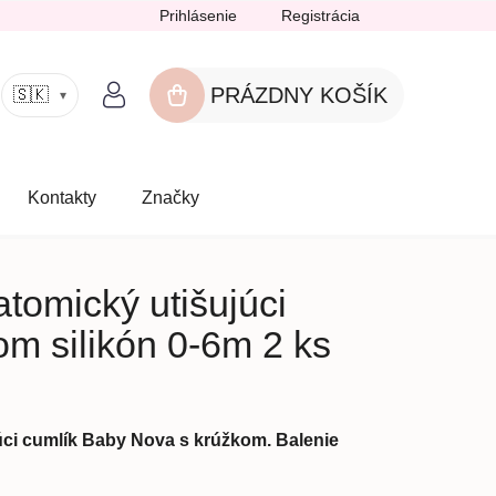
Prihlásenie
Registrácia
PRÁZDNY KOŠÍK
🇸🇰
▾
NÁKUPNÝ
KOŠÍK
Kontakty
Značky
tomický utišujúci
om silikón 0-6m 2 ks
úci cumlík Baby Nova s krúžkom. Balenie