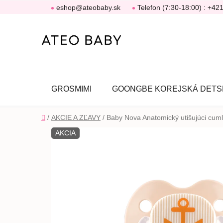
Prejsť
eshop@ateobaby.sk
Telefon (7:30-18:00) : +42
na
obsah
GROSMIMI
GOONGBE KOREJSKÁ DETS
Domov
/
AKCIE A ZĽAVY
/
Baby Nova Anatomický utišujúci cuml
AKCIA