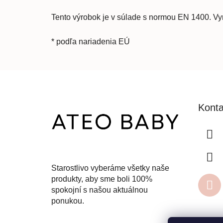
Tento výrobok je v súlade s normou EN 1400. V
* podľa nariadenia EÚ
Z
á
Konta
p
ä
t
i
e
Starostlivo vyberáme všetky naše
produkty, aby sme boli 100%
spokojní s našou aktuálnou
ponukou.