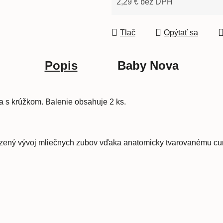
2,29 € bez DPH
Jednotková cena:
Tlač
Opýtať sa
Popis
Baby Nova
a s krúžkom. Balenie obsahuje 2 ks.
rodzený vývoj mliečnych zubov vďaka anatomicky tvarovanému cu