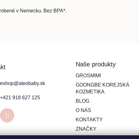
yrobené v Nemecku. Bez BPA*.
Naše produkty
kt
GROSMIMI
eshop
@
ateobaby.sk
GOONGBE KOREJSKÁ
KOZMETIKA
+421 918 627 125
BLOG
O NÁS
KONTAKTY
ZNAČKY