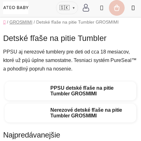
Prejsť
Hľadať
🇸🇰
▾
na
NÁKUP
obsah
Domov
/
GROSMIMI
/
Detské fľaše na pitie Tumbler GROSMIMI
KOŠÍK
Detské fľaše na pitie Tumbler
PPSU aj nerezové tumblery pre deti od cca 18 mesiacov,
ktoré už pijú úplne samostatne. Tesniaci systém PureSeal™
a pohodlný popruh na nosenie.
PPSU detské fľaše na pitie
Tumbler GROSMIMI
Nerezové detské fľaše na pitie
Tumbler GROSMIMI
Najpredávanejšie