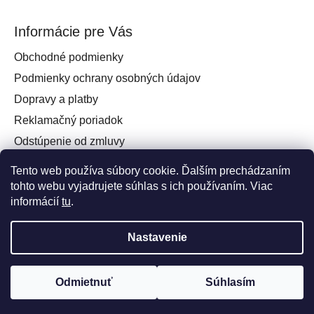
Informácie pre Vás
Obchodné podmienky
Podmienky ochrany osobných údajov
Dopravy a platby
Reklamačný poriadok
Odstúpenie od zmluvy
Práva spotrebiteľa na odstúpenie od zmluvy
Tento web používa súbory cookie. Ďalším prechádzaním
Kontakt
tohto webu vyjadrujete súhlas s ich používaním. Viac
informácií
tu
.
Nastavenie
Vytvoril Shoptet
a
Adatelier
Odmietnuť
Súhlasím
Copyright 2026
ATEOBABY.SK
. Všetky práva
vyhradené.