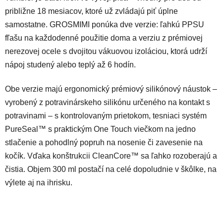
á
približne 18 mesiacov, ktoré už zvládajú piť úplne
d
samostatne. GROSMIMI ponúka dve verzie: ľahkú PPSU
a
c
fľašu na každodenné použitie doma a verziu z prémiovej
i
nerezovej ocele s dvojitou vákuovou izoláciou, ktorá udrží
e
nápoj studený alebo teplý až 6 hodín.
p
r
Obe verzie majú ergonomický prémiový silikónový náustok –
v
vyrobený z potravinárskeho silikónu určeného na kontakt s
k
y
potravinami – s kontrolovaným prietokom, tesniaci systém
v
PureSeal™ s praktickým One Touch viečkom na jedno
ý
stlačenie a pohodlný popruh na nosenie či zavesenie na
p
kočík. Vďaka konštrukcii CleanCore™ sa ľahko rozoberajú a
i
s
čistia. Objem 300 ml postačí na celé dopoludnie v škôlke, na
u
výlete aj na ihrisku.