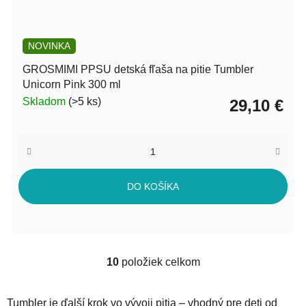
NOVINKA
GROSMIMI PPSU detská fľaša na pitie Tumbler
Unicorn Pink 300 ml
Skladom
(>5 ks)
29,10 €
DO KOŠÍKA
10
položiek celkom
O
v
l
Tumbler je ďalší krok vo vývoji pitia – vhodný pre deti od