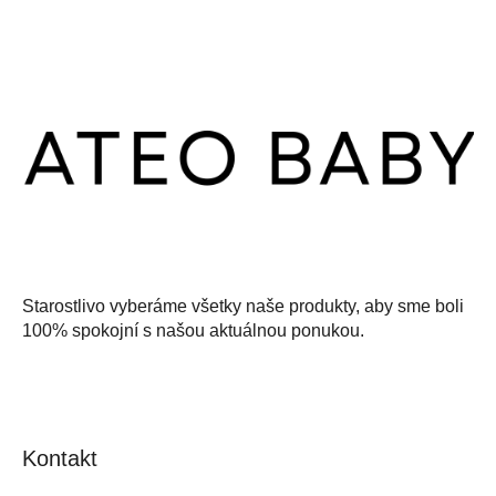
Z
á
p
ä
t
i
e
Starostlivo vyberáme všetky naše produkty, aby sme boli
100% spokojní s našou aktuálnou ponukou.
Kontakt