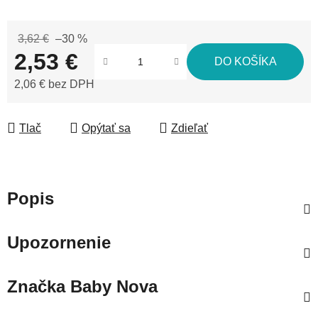
3,62 €
–30 %
2,53 €
DO KOŠÍKA
2,06 € bez DPH
Jednotková cena:
Tlač
Opýtať sa
Zdieľať
Popis
Upozornenie
Značka
Baby Nova