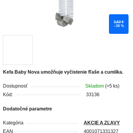
3,62 €
–30 %
Kefa Baby Nova umožňuje vyčistenie fľaše a cumlíka.
Dostupnosť
Skladom
(>5 ks)
Kód:
33136
Dodatočné parametre
Kategória
AKCIE A ZĽAVY
EAN
4001071331327