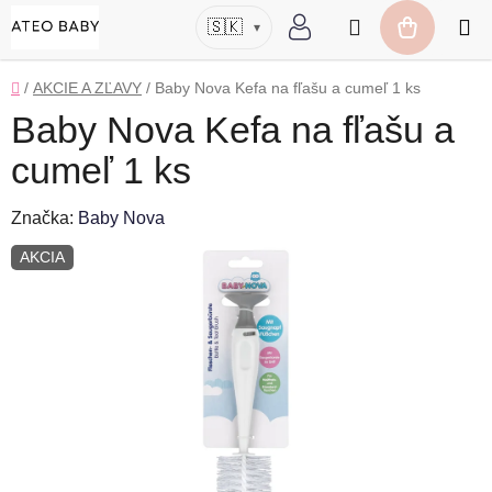
Prejsť
Hľadať
🇸🇰
▾
na
NÁKUP
obsah
KOŠÍK
Domov
/
AKCIE A ZĽAVY
/
Baby Nova Kefa na fľašu a cumeľ 1 ks
Baby Nova Kefa na fľašu a
cumeľ 1 ks
Značka:
Baby Nova
AKCIA