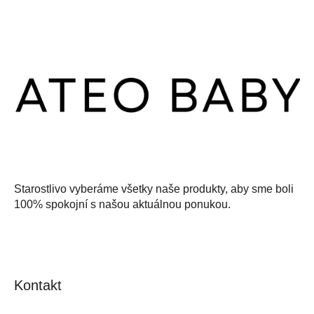
Z
á
p
ä
t
i
e
Starostlivo vyberáme všetky naše produkty, aby sme boli
100% spokojní s našou aktuálnou ponukou.
Kontakt