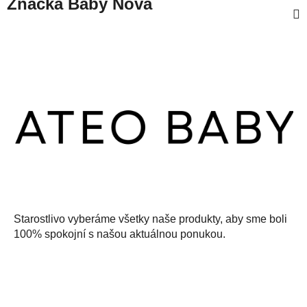
Značka
Baby Nova
Z
á
p
ä
t
i
e
Starostlivo vyberáme všetky naše produkty, aby sme boli
100% spokojní s našou aktuálnou ponukou.