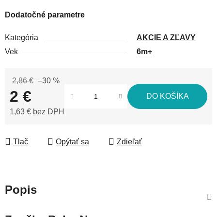
Dodatočné parametre
Kategória
AKCIE A ZĽAVY
Vek
6m+
2,86 €
–30 %
2 €
DO KOŠÍKA
1,63 € bez DPH
Jednotková cena:
Tlač
Opýtať sa
Zdieľať
Popis