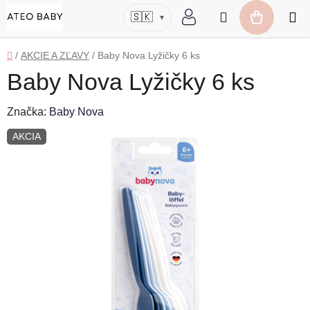
Prejsť
Hľadať
🇸🇰
▾
na
NÁKUP
obsah
KOŠÍK
Domov
/
AKCIE A ZĽAVY
/
Baby Nova Lyžičky 6 ks
Baby Nova Lyžičky 6 ks
Značka:
Baby Nova
AKCIA