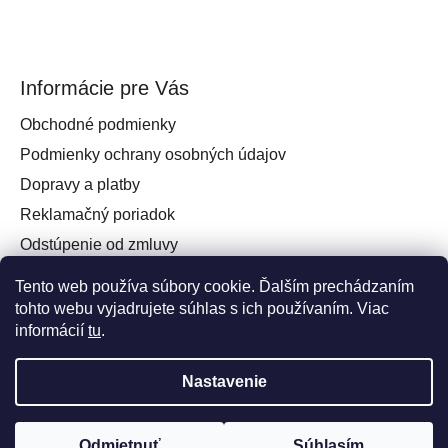
Informácie pre Vás
Obchodné podmienky
Podmienky ochrany osobných údajov
Dopravy a platby
Reklamačný poriadok
Odstúpenie od zmluvy
Práva spotrebiteľa na odstúpenie od zmluvy
Tento web používa súbory cookie. Ďalším prechádzaním
Kontakt
tohto webu vyjadrujete súhlas s ich používaním. Viac
informácií
tu
.
Nastavenie
Vytvoril Shoptet
a
Adatelier
Odmietnuť
Súhlasím