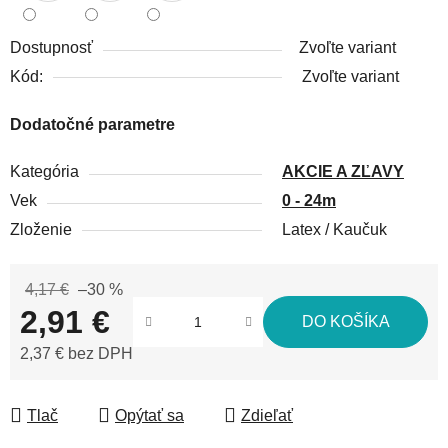
Dostupnosť
Zvoľte variant
Kód:
Zvoľte variant
Dodatočné parametre
Kategória
AKCIE A ZĽAVY
Vek
0 - 24m
Zloženie
Latex / Kaučuk
4,17 €
–30 %
2,91 €
DO KOŠÍKA
2,37 € bez DPH
Jednotková cena:
Tlač
Opýtať sa
Zdieľať