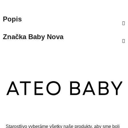
Popis
Značka
Baby Nova
Z
á
p
ä
t
i
e
Starostlivo vyberáme všetky naše produkty, aby sme boli