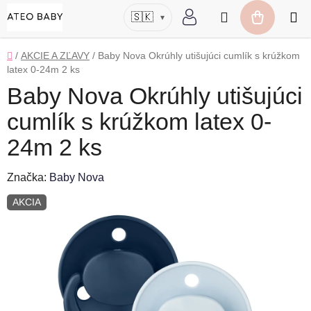
Prejsť
Hľadať
🇸🇰
▾
na
NÁKUP
obsah
KOŠÍK
Domov
/
AKCIE A ZĽAVY
/
Baby Nova Okrúhly utišujúci cumlík s krúžkom
latex 0-24m 2 ks
Baby Nova Okrúhly utišujúci
cumlík s krúžkom latex 0-
24m 2 ks
Značka:
Baby Nova
AKCIA