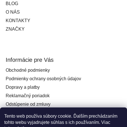
BLOG
O NÁS
KONTAKTY
ZNAČKY
Informácie pre Vás
Obchodné podmienky
Podmienky ochrany osobných údajov
Dopravy a platby
Reklamačný poriadok
Odstúpenie od zmluvy
Práva spotrebiteľa na odstúpenie od zmluvy
Tento web používa súbory cookie. Ďalším prechádzaním
Kontakt
tohto webu vyjadrujete súhlas s ich používaním. Viac