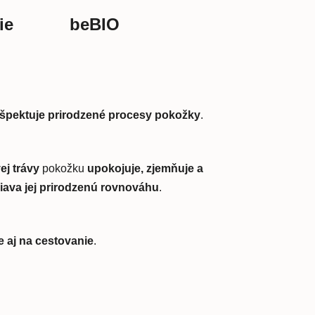
ie
beBIO
ešpektuje prirodzené procesy pokožky
.
ej trávy
pokožku
upokojuje, zjemňuje a
iava jej prirodzenú rovnováhu
.
 aj na cestovanie
.