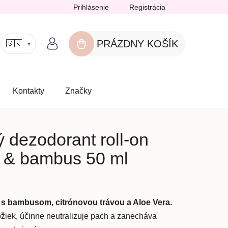
Prihlásenie
Registrácia
PRÁZDNY KOŠÍK
🇸🇰
▾
NÁKUPNÝ
KOŠÍK
Kontakty
Značky
 dezodorant roll-on
a & bambus 50 ml
n s bambusom, citrónovou trávou a Aloe Vera.
žiek, účinne neutralizuje pach a zanecháva