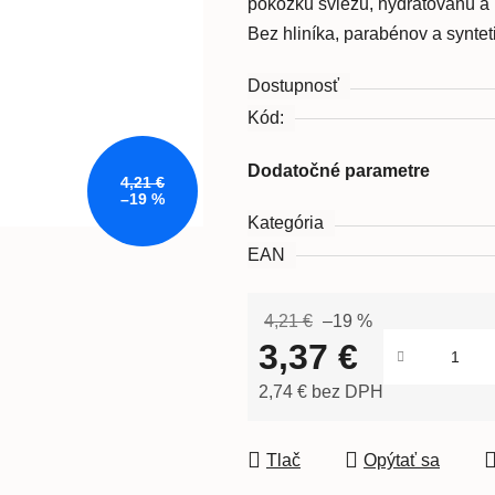
pokožku sviežu, hydratovanú a
Bez hliníka, parabénov a syntet
Dostupnosť
Kód:
Dodatočné parametre
4,21 €
–19 %
Kategória
EAN
4,21 €
–19 %
3,37 €
2,74 € bez DPH
Jednotková cena:
Tlač
Opýtať sa