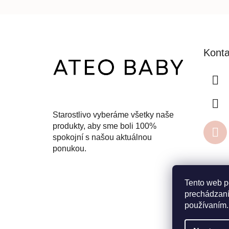
Z
á
Konta
p
ä
t
i
e
Starostlivo vyberáme všetky naše
produkty, aby sme boli 100%
spokojní s našou aktuálnou
ponukou.
Tento web p
prechádzaní
používaním.