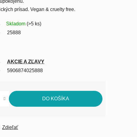
 upokojenú.
ických prísad. Vegan & cruelty free.
Skladom
(>5 ks)
25888
AKCIE A ZĽAVY
5906874025888
DO KOŠÍKA
Zdieľať