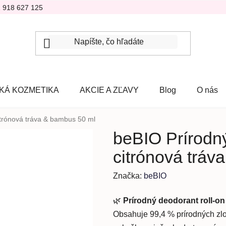
1 918 627 125
KÁ KOZMETIKA
AKCIE A ZĽAVY
Blog
O nás
itrónová tráva & bambus 50 ml
beBIO Prírodný
citrónová tráv
Značka:
beBIO
🌿
Prírodný deodorant roll-o
Obsahuje 99,4 % prírodných zlo