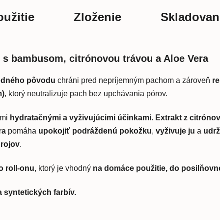
užitie
Zloženie
Skladovan
n s bambusom, citrónovou trávou a Aloe Vera
írodného pôvodu
chráni pred nepríjemným pachom a zároveň
r
m)
, ktorý neutralizuje pach bez upchávania pórov.
imi
hydratačnými a vyživujúcimi účinkami
.
Extrakt z citrónov
ra
pomáha
upokojiť podráždenú pokožku
,
vyživuje ju
a
udrž
drojov
.
o roll-onu
, ktorý je vhodný
na domáce použitie, do posilňovne
 syntetických farbív.