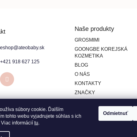
Naše produkty
kt
GROSMIMI
eshop
@
ateobaby.sk
GOONGBE KOREJSKÁ
KOZMETIKA
+421 918 627 125
BLOG
O NÁS
KONTAKTY
ZNAČKY
oužíva súbory cookie. Ďalším
Odmietnuť
m tohto webu vyjadrujete súhlas s ich
 Viac informácií
tu
.