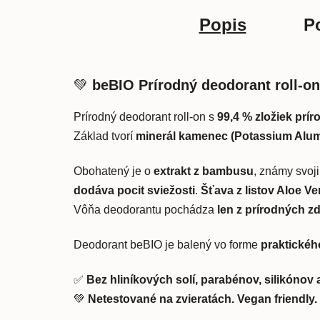
Popis
Po
💚
beBIO Prírodný deodorant roll-o
Prírodný deodorant roll-on s
99,4 % zložiek pr
Základ tvorí
minerál kamenec (Potassium Alu
Obohatený je o
extrakt z bambusu
, známy svoj
dodáva pocit sviežosti
.
Šťava z listov Aloe Ve
Vôňa deodorantu pochádza
len z prírodných z
Deodorant beBIO je balený vo forme
praktickéh
✅
Bez hliníkových solí, parabénov, silikónov a
💚
Netestované na zvieratách. Vegan friendly.