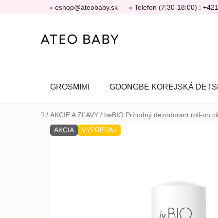
Prejsť
eshop@ateobaby.sk
Telefon (7:30-18:00) : +42
na
obsah
GROSMIMI
GOONGBE KOREJSKÁ DETS
Domov
/
AKCIE A ZĽAVY
/
beBIO Prírodný dezodorant roll-on c
AKCIA
VÝPREDAJ