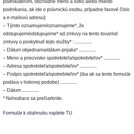
podnikateľom, obchodné meno a sídlo alebo miesto
podnikania, ak ide o právnickú osobu, prípadne faxové číslo
a e-mailovú adresu]:
– Týmto oznamujem/oznamujeme*, že
odstupujem/odstupujeme* od zmluvy na tento tovar/od
zmluvy o poskytnutí tejto služby* : ..............
– Dátum objednania/dátum prijatia* ..............
– Meno a priezvisko spotrebiteľa/spotrebiteľov* ..............
– Adresa spotrebiteľa/spotrebiteľov* ..............
– Podpis spotrebiteľa/spotrebiteľov* (iba ak sa tento formulár
podáva v listinnej podobe) ..............
– Dátum ..............
* Nehodiace sa prečiarknite.
Formulár k stiahnutiu najdete TU
Z