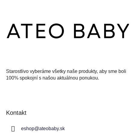
á
p
ä
t
i
e
Starostlivo vyberáme všetky naše produkty, aby sme boli
100% spokojní s našou aktuálnou ponukou.
Kontakt
eshop
@
ateobaby.sk