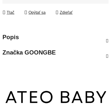
Tlač
Opýtať sa
Zdieľať
Popis
Značka
GOONGBE
Z
á
p
ä
t
i
e