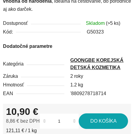
vhodná od narodenia
, ideálna na cestovanie, do pôrodnice
aj ako darček.
Dostupnosť
Skladom
(>5 ks)
Kód:
G50323
Dodatočné parametre
GOONGBE KOREJSKÁ
Kategória
DETSKÁ KOZMETIKA
Záruka
2 roky
Hmotnosť
1.2 kg
EAN
'8809278718714
10,90 €
8,86 € bez DPH
DO KOŠÍKA
Jednotková cena:
121,11 € / 1 kg