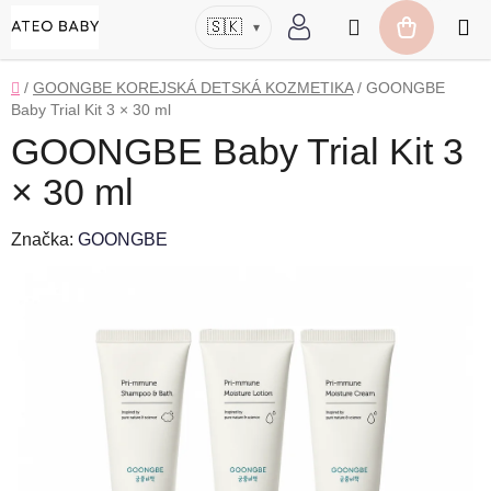
Prejsť
Hľadať
🇸🇰
▾
na
NÁKUP
obsah
KOŠÍK
Domov
/
GOONGBE KOREJSKÁ DETSKÁ KOZMETIKA
/
GOONGBE
Baby Trial Kit 3 × 30 ml
GOONGBE Baby Trial Kit 3
× 30 ml
Značka:
GOONGBE