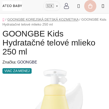
Prejsť
Hľadať
🇸🇰
▾
na
NÁKUP
obsah
KOŠÍK
Domov
/
GOONGBE KOREJSKÁ DETSKÁ KOZMETIKA
/
GOONGBE Kids
Hydratačné telové mlieko 250 ml
GOONGBE Kids
Hydratačné telové mlieko
250 ml
Značka:
GOONGBE
VIAC ZA MENEJ