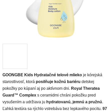
GOONGBE Kids Hydratačné telové mlieko
je kórejská
starostlivosť, ktorá
posilňuje kožnú bariéru
detskej
pokožky po kúpaní aj po aktívnom dni.
Royal Theratea
Guard™ Complex
s ceramidmi chráni pokožku pred
vysušením a udržiava ju
hydratovanú, jemnú a pružnú
.
Ľahká textúra sa rýchlo vstrebáva bez lepkavého pocitu.
97