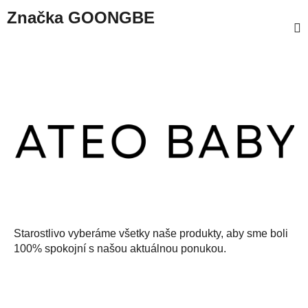
Značka
GOONGBE
Z
á
p
ä
t
i
e
Starostlivo vyberáme všetky naše produkty, aby sme boli
100% spokojní s našou aktuálnou ponukou.