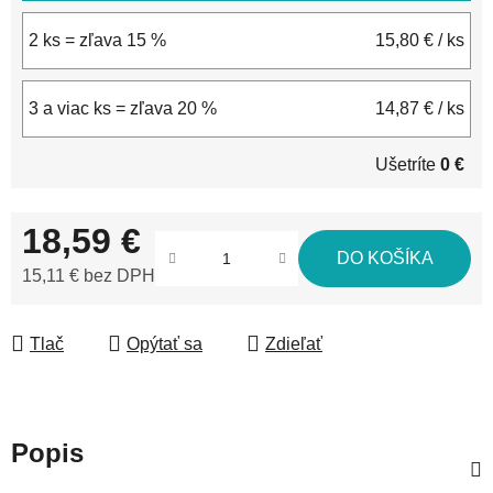
2 ks = zľava 15 %
15,80 €
/ ks
3 a viac ks = zľava 20 %
14,87 €
/ ks
Ušetríte
0 €
18,59 €
DO KOŠÍKA
15,11 € bez DPH
Jednotková cena:
Tlač
Opýtať sa
Zdieľať
Popis