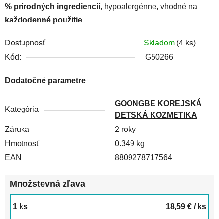
% prírodných ingrediencií
, hypoalergénne, vhodné na
každodenné použitie
.
Dostupnosť
Skladom
(4 ks)
Kód:
G50266
Dodatočné parametre
GOONGBE KOREJSKÁ
Kategória
DETSKÁ KOZMETIKA
Záruka
2 roky
Hmotnosť
0.349 kg
EAN
8809278717564
Množstevná zľava
1 ks
18,59 €
/ ks