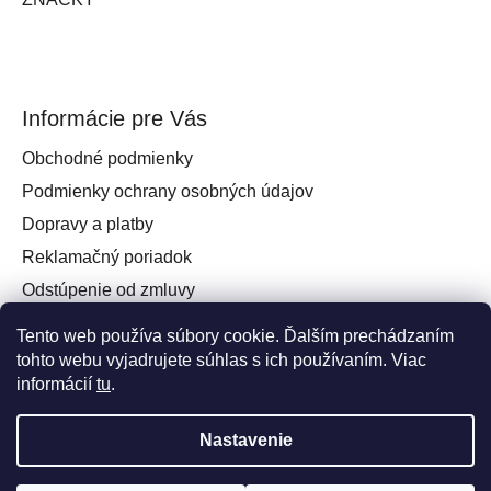
Informácie pre Vás
Obchodné podmienky
Podmienky ochrany osobných údajov
Dopravy a platby
Reklamačný poriadok
Odstúpenie od zmluvy
Práva spotrebiteľa na odstúpenie od zmluvy
Tento web používa súbory cookie. Ďalším prechádzaním
Kontakt
tohto webu vyjadrujete súhlas s ich používaním. Viac
informácií
tu
.
Nastavenie
Vytvoril Shoptet
a
Adatelier