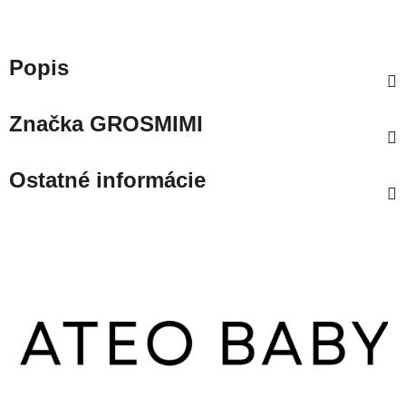
Popis
Značka
GROSMIMI
Ostatné informácie
Z
á
p
ä
t
i
e