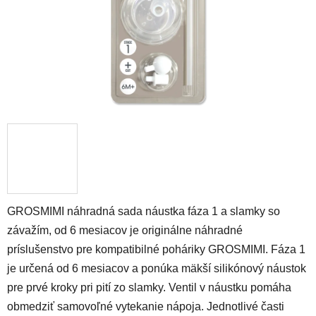
GROSMIMI náhradná sada náustka fáza 1 a slamky so
závažím, od 6 mesiacov je originálne náhradné
príslušenstvo pre kompatibilné poháriky GROSMIMI. Fáza 1
je určená od 6 mesiacov a ponúka mäkší silikónový náustok
pre prvé kroky pri pití zo slamky. Ventil v náustku pomáha
obmedziť samovoľné vytekanie nápoja. Jednotlivé časti