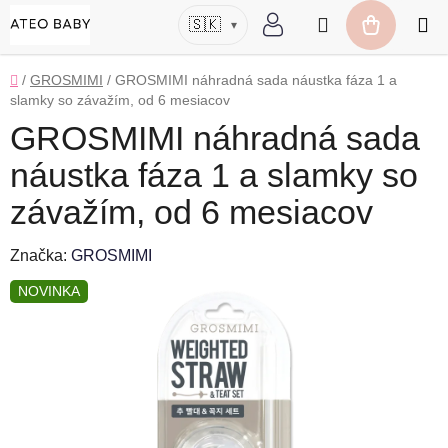
Prejsť
Hľadať
🇸🇰
▾
na
NÁKUP
obsah
KOŠÍK
Domov
/
GROSMIMI
/
GROSMIMI náhradná sada náustka fáza 1 a
slamky so závažím, od 6 mesiacov
GROSMIMI náhradná sada
náustka fáza 1 a slamky so
závažím, od 6 mesiacov
Značka:
GROSMIMI
NOVINKA