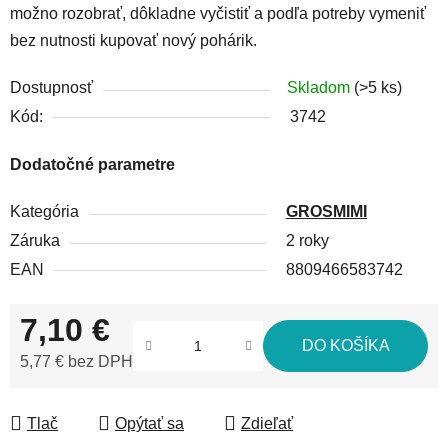
možno rozobrať, dôkladne vyčistiť a podľa potreby vymeniť
bez nutnosti kupovať nový pohárik.
Dostupnosť
Skladom
(>5 ks)
Kód:
3742
Dodatočné parametre
Kategória
GROSMIMI
Záruka
2 roky
EAN
8809466583742
7,10 €
DO KOŠÍKA
5,77 € bez DPH
Jednotková cena:
Tlač
Opýtať sa
Zdieľať