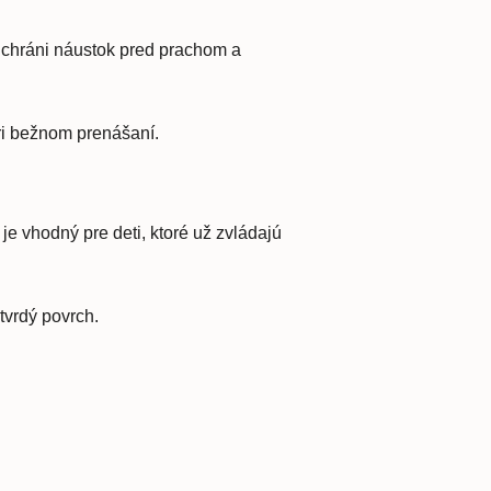
í chráni náustok pred prachom a
ri bežnom prenášaní.
e vhodný pre deti, ktoré už zvládajú
tvrdý povrch.