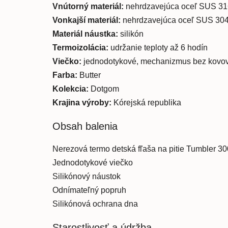
Vnútorný materiál:
nehrdzavejúca oceľ SUS 31
Vonkajší materiál:
nehrdzavejúca oceľ SUS 30
Materiál náustka:
silikón
Termoizolácia:
udržanie teploty až 6 hodín
Viečko:
jednodotykové, mechanizmus bez kovov
Farba:
Butter
Kolekcia:
Dotgom
Krajina výroby:
Kórejská republika
Obsah balenia
Nerezová termo detská fľaša na pitie Tumbler 30
Jednodotykové viečko
Silikónový náustok
Odnímateľný popruh
Silikónová ochrana dna
Starostlivosť a údržba