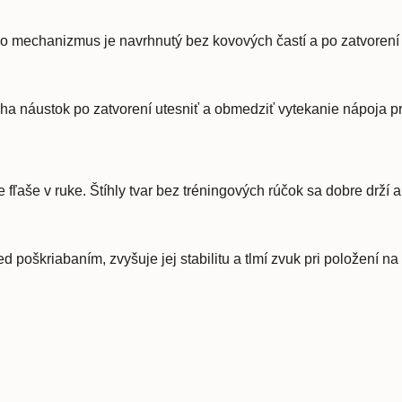
eho mechanizmus je navrhnutý bez kovových častí a po zatvoren
áha náustok po zatvorení utesniť a obmedziť vytekanie nápoja p
še v ruke. Štíhly tvar bez tréningových rúčok sa dobre drží a j
poškriabaním, zvyšuje jej stabilitu a tlmí zvuk pri položení na 