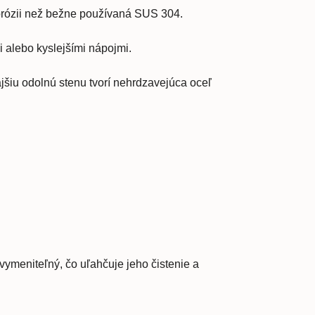
korózii než bežne používaná SUS 304.
 alebo kyslejšími nápojmi.
šiu odolnú stenu tvorí nehrdzavejúca oceľ
ymeniteľný, čo uľahčuje jeho čistenie a