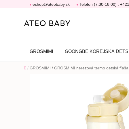
Prejsť
eshop@ateobaby.sk
Telefon (7:30-18:00) : +42
na
obsah
GROSMIMI
GOONGBE KOREJSKÁ DETS
Domov
/
GROSMIMI
/
GROSMIMI nerezová termo detská fľaša 