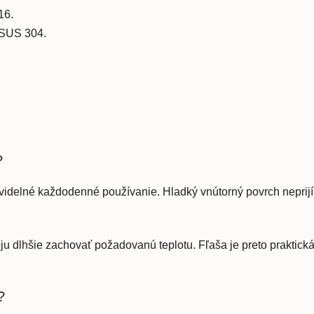
16.
 SUS 304.
?
videlné každodenné používanie. Hladký vnútorný povrch neprijí
 dlhšie zachovať požadovanú teplotu. Fľaša je preto praktická
?