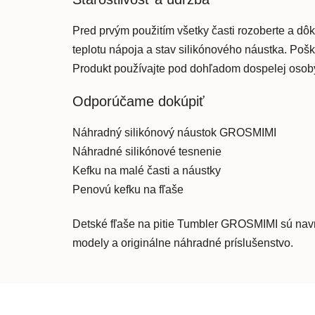
Pred prvým použitím všetky časti rozoberte a dôk
teplotu nápoja a stav silikónového náustka. Poš
Produkt používajte pod dohľadom dospelej osob
Odporúčame dokúpiť
Náhradný silikónový náustok GROSMIMI
Náhradné silikónové tesnenie
Kefku na malé časti a náustky
Penovú kefku na fľaše
Detské fľaše na pitie Tumbler GROSMIMI sú navr
modely a originálne náhradné príslušenstvo.
Z