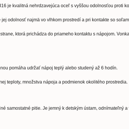
16 je kvalitná nehrdzavejúca oceľ s vyššou odolnosťou proti 
ej odolnosť najmä vo vlhkom prostredí a pri kontakte so soľami
rane, ktorá prichádza do priameho kontaktu s nápojom. Vonkaj
nou pomáha udržať nápoj teplý alebo studený až 6 hodín.
nej teploty, množstva nápoja a podmienok okolitého prostredia.
né samostatné pitie. Je jemný k detským ústam, odnímateľný a v