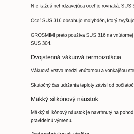
Nie každá nehrdzavejúca oceľ je rovnaká. SUS 3
Oceľ SUS 316 obsahuje molybdén, ktorý zvyšuje j
GROSMIMI preto používa SUS 316 na vnútornej st
SUS 304.
Dvojstenná vákuová termoizolácia
Vákuová vrstva medzi vnútornou a vonkajšou ste
Skutočný čas udržania teploty závisí od počiatoč
Mäkký silikónový náustok
Mäkký silikónový náustok je navrhnutý na pohodl
pravidelnú výmenu.