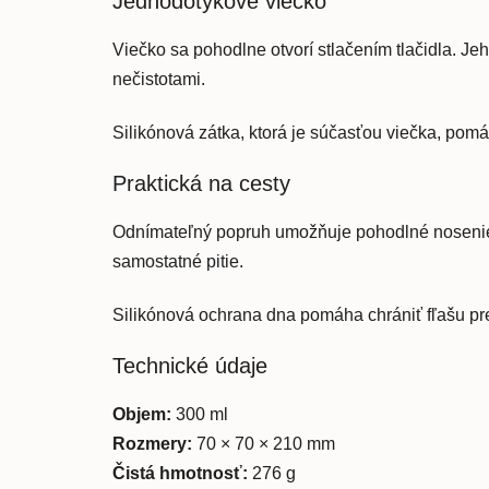
Jednodotykové viečko
Viečko sa pohodlne otvorí stlačením tlačidla. J
nečistotami.
Silikónová zátka, ktorá je súčasťou viečka, pom
Praktická na cesty
Odnímateľný popruh umožňuje pohodlné nosenie fľa
samostatné pitie.
Silikónová ochrana dna pomáha chrániť fľašu pred 
Technické údaje
Objem:
300 ml
Rozmery:
70 × 70 × 210 mm
Čistá hmotnosť:
276 g