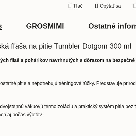
Tlač
Opýtať sa
s
GROSMIMI
Ostatné infor
á fľaša na pitie Tumbler Dotgom 300 ml
ch fliaš a pohárikov navrhnutých s dôrazom na bezpečné m
mostatné pitie a nepotrebujú tréningové rúčky. Predstavuje prir
ojstennú vákuovú termoizoláciu a praktický systém pitia bez 
ch aj počas výletov.