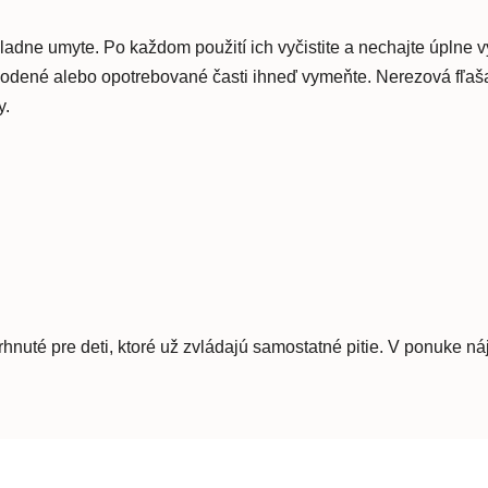
ladne umyte. Po každom použití ich vyčistite a nechajte úplne v
kodené alebo opotrebované časti ihneď vymeňte. Nerezová fľaša 
y.
hnuté pre deti, ktoré už zvládajú samostatné pitie. V ponuke 