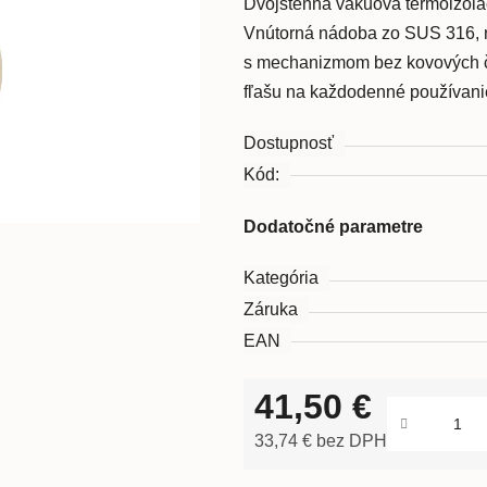
Dvojstenná vákuová termoizolác
Vnútorná nádoba zo SUS 316, m
s mechanizmom bez kovových ča
fľašu na každodenné používani
Dostupnosť
Kód:
Dodatočné parametre
Kategória
Záruka
EAN
41,50 €
33,74 € bez DPH
Jednotková cena: