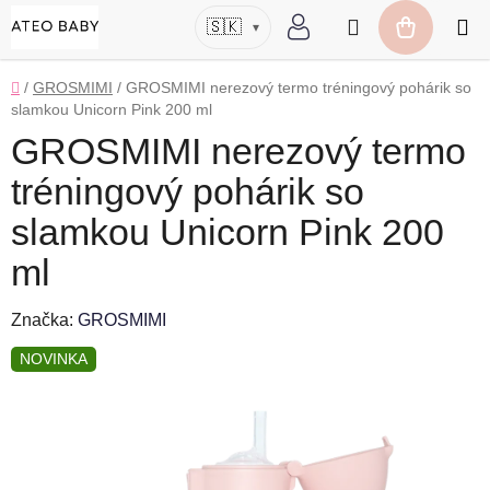
Prejsť
Hľadať
🇸🇰
▾
na
NÁKUP
obsah
KOŠÍK
Domov
/
GROSMIMI
/
GROSMIMI nerezový termo tréningový pohárik so
slamkou Unicorn Pink 200 ml
GROSMIMI nerezový termo
tréningový pohárik so
slamkou Unicorn Pink 200
ml
Značka:
GROSMIMI
NOVINKA