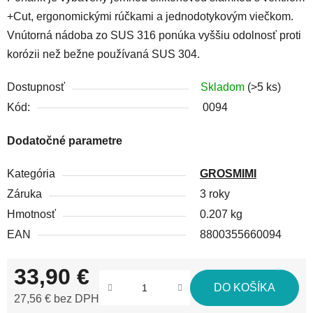
+Cut, ergonomickými rúčkami a jednodotykovým viečkom.
Vnútorná nádoba zo SUS 316 ponúka vyššiu odolnosť proti
korózii než bežne používaná SUS 304.
Dostupnosť
Skladom
(>5 ks)
Kód:
0094
Dodatočné parametre
Kategória
GROSMIMI
Záruka
3 roky
Hmotnosť
0.207 kg
EAN
8800355660094
33,90 €
DO KOŠÍKA
27,56 € bez DPH