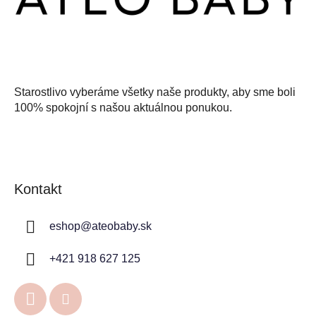
i
e
Starostlivo vyberáme všetky naše produkty, aby sme boli
100% spokojní s našou aktuálnou ponukou.
Kontakt
eshop
@
ateobaby.sk
+421 918 627 125