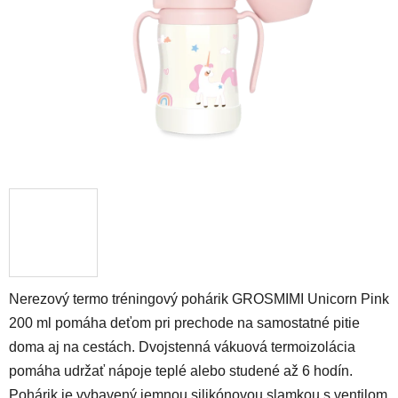
Nerezový termo tréningový pohárik GROSMIMI Unicorn Pink
200 ml pomáha deťom pri prechode na samostatné pitie
doma aj na cestách. Dvojstenná vákuová termoizolácia
pomáha udržať nápoje teplé alebo studené až 6 hodín.
Pohárik je vybavený jemnou silikónovou slamkou s ventilom