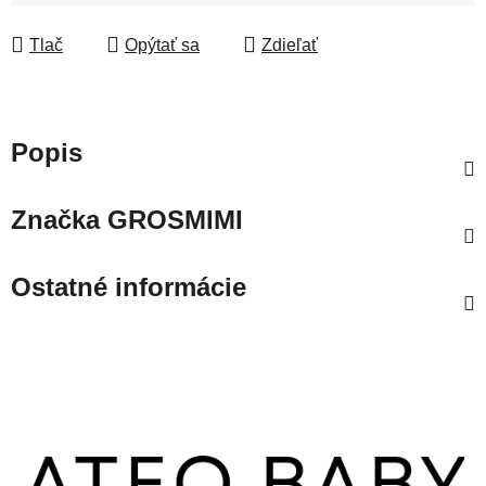
Jednotková cena:
Tlač
Opýtať sa
Zdieľať
Popis
Značka
GROSMIMI
Ostatné informácie
Z
á
p
ä
t