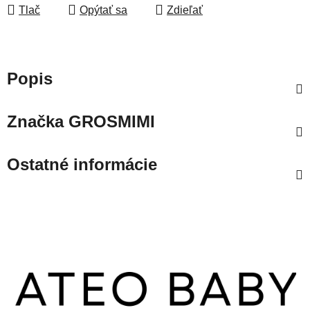
Tlač
Opýtať sa
Zdieľať
Popis
Značka
GROSMIMI
Ostatné informácie
Z
á
p
ä
t
i
e