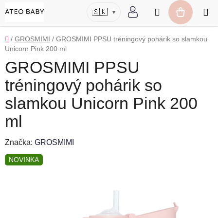
Prejsť
Hľadať
🇸🇰
▾
na
NÁKUP
obsah
KOŠÍK
Domov
/
GROSMIMI
/
GROSMIMI PPSU tréningový pohárik so slamkou
Unicorn Pink 200 ml
GROSMIMI PPSU
tréningový pohárik so
slamkou Unicorn Pink 200
ml
Značka:
GROSMIMI
NOVINKA