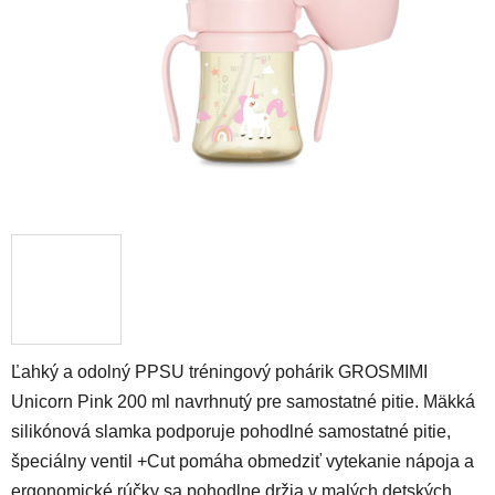
Ľahký a odolný PPSU tréningový pohárik GROSMIMI
Unicorn Pink 200 ml navrhnutý pre samostatné pitie. Mäkká
silikónová slamka podporuje pohodlné samostatné pitie,
špeciálny ventil +Cut pomáha obmedziť vytekanie nápoja a
ergonomické rúčky sa pohodlne držia v malých detských