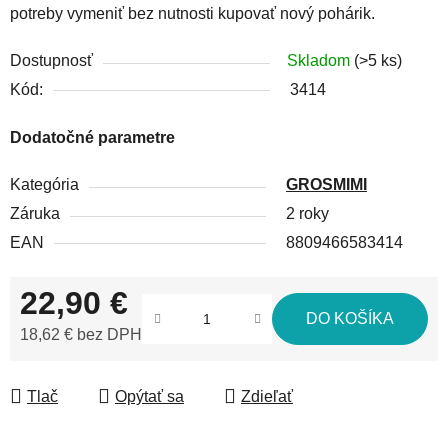
potreby vymeniť bez nutnosti kupovať nový pohárik.
Dostupnosť
Skladom
(>5 ks)
Kód:
3414
Dodatočné parametre
Kategória
GROSMIMI
Záruka
2 roky
EAN
8809466583414
22,90 €
DO KOŠÍKA
18,62 € bez DPH
Jednotková cena:
Tlač
Opýtať sa
Zdieľať