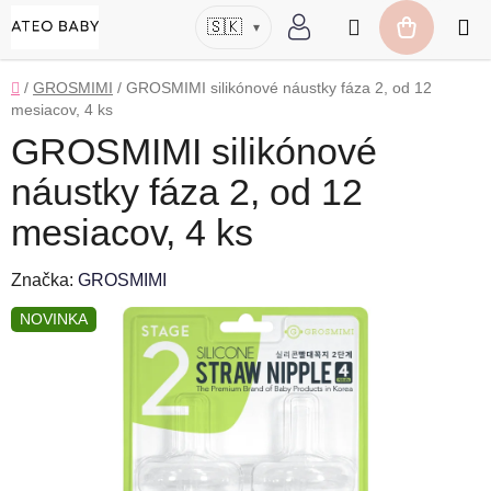
Prejsť
Hľadať
🇸🇰
▾
na
NÁKUP
obsah
KOŠÍK
Domov
/
GROSMIMI
/
GROSMIMI silikónové náustky fáza 2, od 12
mesiacov, 4 ks
GROSMIMI silikónové
náustky fáza 2, od 12
mesiacov, 4 ks
Značka:
GROSMIMI
NOVINKA