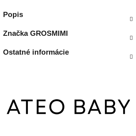
Popis
Značka
GROSMIMI
Ostatné informácie
Z
á
p
ä
t
i
e