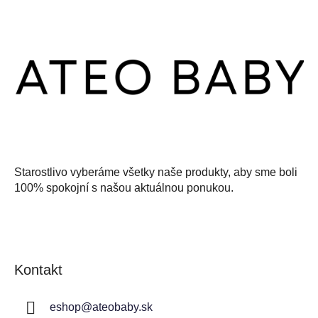
á
p
ä
t
i
e
Starostlivo vyberáme všetky naše produkty, aby sme boli
100% spokojní s našou aktuálnou ponukou.
Kontakt
eshop
@
ateobaby.sk