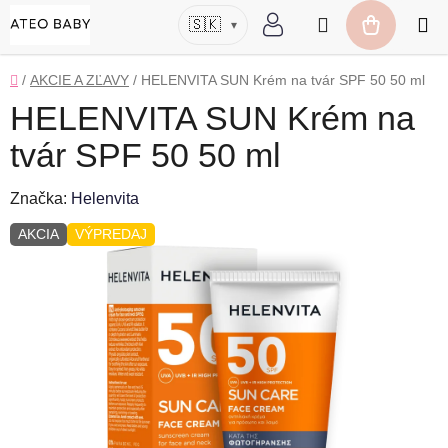
Prejsť
Hľadať
🇸🇰
▾
na
NÁKUP
obsah
KOŠÍK
Domov
/
AKCIE A ZĽAVY
/
HELENVITA SUN Krém na tvár SPF 50 50 ml
HELENVITA SUN Krém na
tvár SPF 50 50 ml
Značka:
Helenvita
AKCIA
VÝPREDAJ