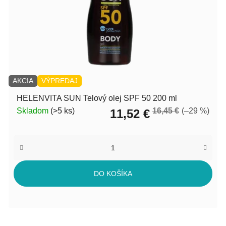
AKCIA
VÝPREDAJ
HELENVITA SUN Telový olej SPF 50 200 ml
Skladom
(>5 ks)
16,45 €
(–29 %)
11,52 €
DO KOŠÍKA
Z