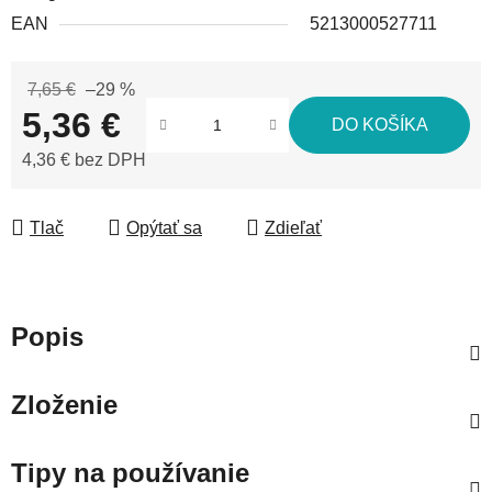
EAN
5213000527711
7,65 €
–29 %
5,36 €
DO KOŠÍKA
4,36 € bez DPH
Jednotková cena:
Tlač
Opýtať sa
Zdieľať
Popis
Zloženie
Tipy na používanie