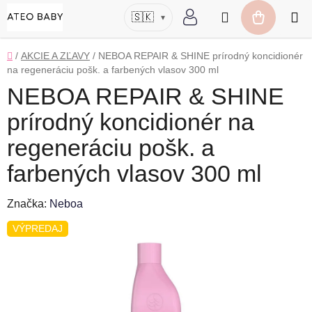
Prejsť
Hľadať
🇸🇰
▾
na
NÁKUP
obsah
KOŠÍK
Domov
/
AKCIE A ZĽAVY
/
NEBOA REPAIR & SHINE prírodný koncidionér
na regeneráciu pošk. a farbených vlasov 300 ml
NEBOA REPAIR & SHINE
prírodný koncidionér na
regeneráciu pošk. a
farbených vlasov 300 ml
Značka:
Neboa
VÝPREDAJ