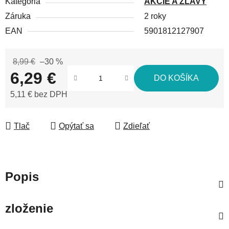
Kategória
AKCIE A ZĽAVY
Záruka
2 roky
EAN
5901812127907
8,99 €
–30 %
6,29 €
DO KOŠÍKA
5,11 € bez DPH
Jednotková cena:
Tlač
Opýtať sa
Zdieľať
Popis
zloženie