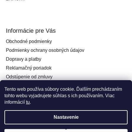
Informácie pre Vás
Obchodné podmienky
Podmienky ochrany osobných údajov
Dopravy a platby
Reklamačný poriadok
Odstúpenie od zmluvy
Práva spotrebiteľa na odstúpenie od zmluvy
Tento web používa súbory cookie. Ďalším prechádzaním
Kontakt
tohto webu vyjadrujete súhlas s ich používaním. Viac
informácií
tu
.
Nastavenie
Vytvoril Shoptet
a
Adatelier