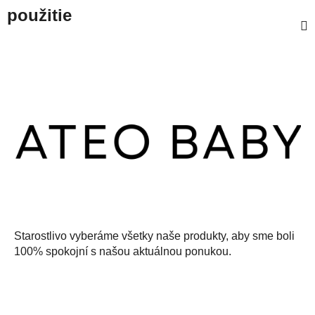
použitie
Z
á
p
ä
t
i
e
Starostlivo vyberáme všetky naše produkty, aby sme boli
100% spokojní s našou aktuálnou ponukou.