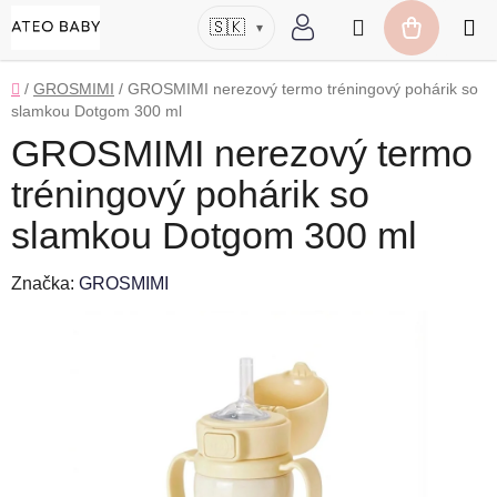
Prejsť
Hľadať
🇸🇰
▾
na
NÁKUP
obsah
KOŠÍK
Domov
/
GROSMIMI
/
GROSMIMI nerezový termo tréningový pohárik so
slamkou Dotgom 300 ml
GROSMIMI nerezový termo
tréningový pohárik so
slamkou Dotgom 300 ml
Značka:
GROSMIMI