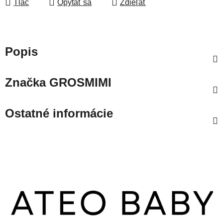
Tlač
Opýtať sa
Zdieľať
Popis
Značka
GROSMIMI
Ostatné informácie
Z
á
p
ä
t
i
e