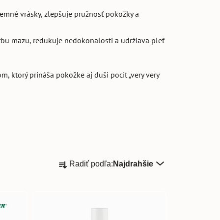
jemné vrásky, zlepšuje pružnosť pokožky a
bu mazu, redukuje nedokonalosti a udržiava pleť
m, ktorý prináša pokožke aj duši pocit „very very
R
Radiť podľa:
Najdrahšie
a
d
e
n