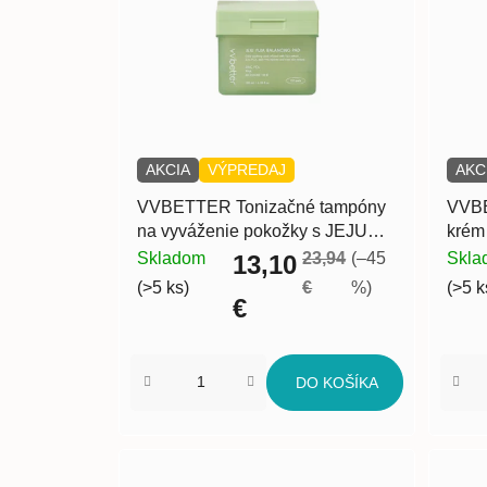
i
s
p
r
o
d
AKCIA
VÝPREDAJ
AKC
u
VVBETTER Tonizačné tampóny
VVBE
k
na vyváženie pokožky s JEJU
krém
t
YUJA 120 ks
Skladom
23,94
(–45
Skla
13,10
o
(>5 ks)
€
%)
(>5 k
€
v
DO KOŠÍKA