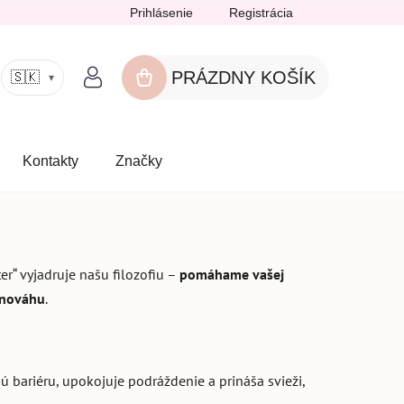
Prihlásenie
Registrácia
PRÁZDNY KOŠÍK
🇸🇰
▾
NÁKUPNÝ
KOŠÍK
Kontakty
Značky
ter“ vyjadruje našu filozofiu –
pomáhame vašej
ovnováhu
.
 bariéru, upokojuje podráždenie a prináša svieži,