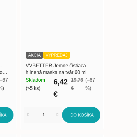
AKCIA
VÝPREDAJ
-
VVBETTER Jemne čistiaca
 o
hlinená maska na tvár 60 ml
(–67
Skladom
19,76
(–67
6,42
%)
(>5 ks)
€
%)
€
ÍKA
DO KOŠÍKA