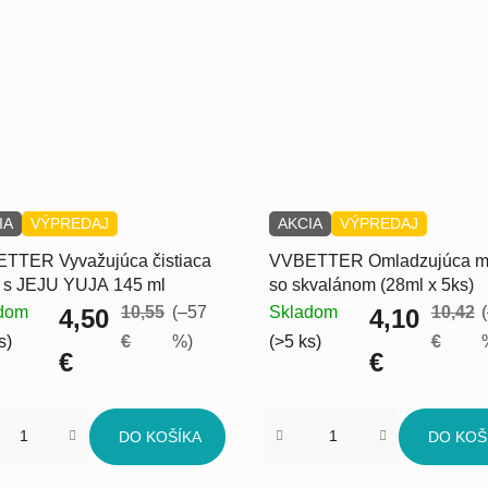
IA
VÝPREDAJ
AKCIA
VÝPREDAJ
TTER Vyvažujúca čistiaca
VVBETTER Omladzujúca m
 s JEJU YUJA 145 ml
so skvalánom (28ml x 5ks)
dom
10,55
(–57
Skladom
10,42
4,50
4,10
s)
€
%)
(>5 ks)
€
€
€
DO KOŠÍKA
DO KOŠ