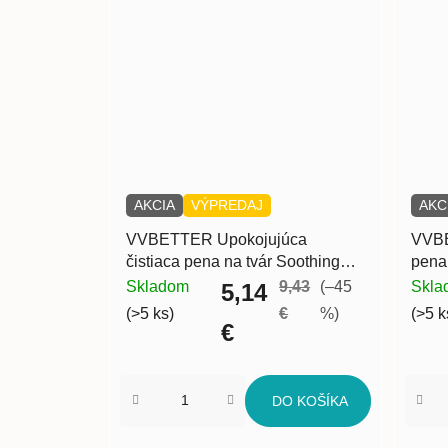
AKCIA
VÝPREDAJ
AKC
VVBETTER Upokojujúca
VVBE
čistiaca pena na tvár Soothing
pena
cleansing foam 120ml
Skladom
9,43
(–45
Skla
5,14
(>5 ks)
€
%)
(>5 k
€
DO KOŠÍKA