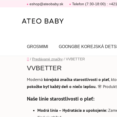
Prejsť
eshop@ateobaby.sk
Telefon (7:30-18:00) : +42
na
obsah
GROSMIMI
GOONGBE KOREJSKÁ DETS
Domov
/
Predávané značky
/
VVBETTER
VVBETTER
Moderná
kórejská značka starostlivosti o pleť
, kt
pokožke byť každý deň o niečo lepšou.
🌸 Produkt
Naše línie starostlivosti o pleť:
Modrá línia – Hydratácia a upokojenie:
Zame