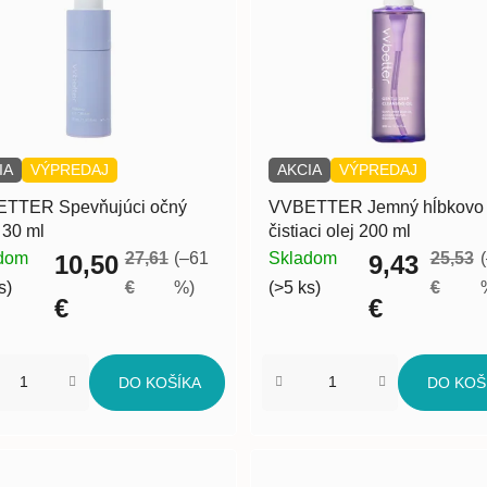
IA
VÝPREDAJ
AKCIA
VÝPREDAJ
TTER Spevňujúci očný
VVBETTER Jemný hĺbkovo
 30 ml
čistiaci olej 200 ml
dom
27,61
(–61
Skladom
25,53
10,50
9,43
s)
€
%)
(>5 ks)
€
€
€
DO KOŠÍKA
DO KOŠ