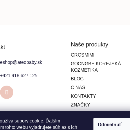
O
v
l
á
d
Naše produkty
kt
a
GROSMIMI
c
eshop
@
ateobaby.sk
i
GOONGBE KOREJSKÁ
e
KOZMETIKA
p
+421 918 627 125
BLOG
r
O NÁS
v
k
KONTAKTY
y
ZNAČKY
v
ý
p
oužíva súbory cookie. Ďalším
Odmietnuť
i
m tohto webu vyjadrujete súhlas s ich