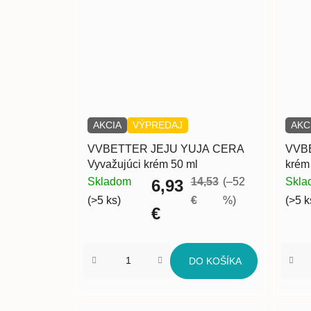
AKCIA
VÝPREDAJ
AKC
VVBETTER JEJU YUJA CERA
VVBE
Vyvažujúci krém 50 ml
krém
Skladom
14,53
(–52
Skla
6,93
(>5 ks)
€
%)
(>5 k
€
DO KOŠÍKA