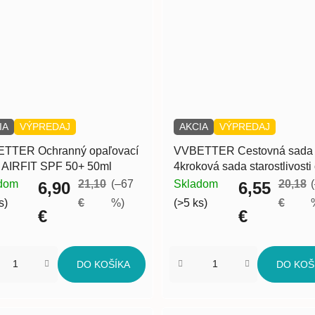
IA
VÝPREDAJ
AKCIA
VÝPREDAJ
TTER Ochranný opaľovací
VVBETTER Cestovná sada 
 AIRFIT SPF 50+ 50ml
4kroková sada starostlivosti
pleť na čistenie, exfoliáciu,
dom
21,10
(–67
Skladom
20,18
6,90
6,55
hydratáciu a výživu pokožky
s)
€
%)
(>5 ks)
€
€
€
DO KOŠÍKA
DO KOŠ