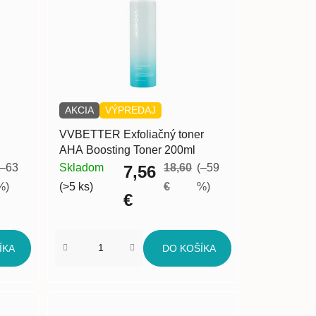
i
e
p
r
o
d
u
AKCIA
VÝPREDAJ
k
VVBETTER Exfoliačný toner
t
AHA Boosting Toner 200ml
o
(–63
Skladom
18,60
(–59
7,56
v
%)
(>5 ks)
€
%)
€
ÍKA
DO KOŠÍKA