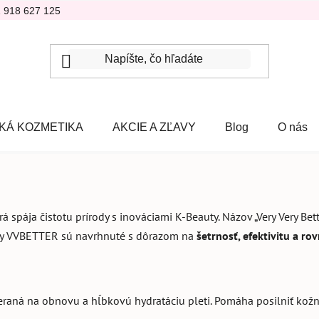
1 918 627 125
KÁ KOZMETIKA
AKCIE A ZĽAVY
Blog
O nás
orá spája čistotu prírody s inováciami K-Beauty. Názov „Very Very Bet
y VVBETTER sú navrhnuté s dôrazom na
šetrnosť, efektivitu a r
raná na obnovu a hĺbkovú hydratáciu pleti. Pomáha posilniť kožnú