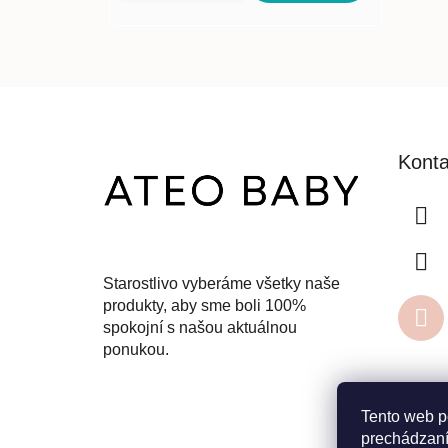
Z
á
Konta
p
ä
t
i
e
Starostlivo vyberáme všetky naše
produkty, aby sme boli 100%
spokojní s našou aktuálnou
ponukou.
Tento web p
prechádzaní