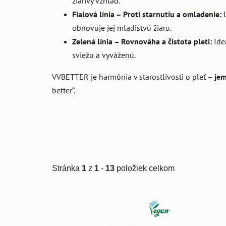
žiarivý vzhľad.
Fialová línia – Proti starnutiu a omladenie:
obnovuje jej mladistvú žiaru.
Zelená línia – Rovnováha a čistota pleti:
Ide
sviežu a vyváženú.
VVBETTER je harmónia v starostlivosti o pleť –
jem
better“.
Stránka
1
z
1
-
13
položiek celkom
V
ý
p