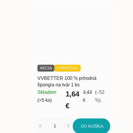
AKCIA
VÝPREDAJ
VVBETTER 100 % prírodná
špongia na tvár 1 ks
Skladom
3,43
(–52
1,64
(>5 ks)
€
%)
€
DO KOŠÍKA