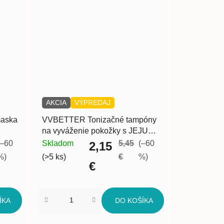
AKCIA
VÝPREDAJ
aska
VVBETTER Tonizačné tampóny
na vyváženie pokožky s JEJU
YUJA mini set 5x2 ks
(–60
Skladom
5,45
(–60
2,15
%)
(>5 ks)
€
%)
€
ÍKA
DO KOŠÍKA